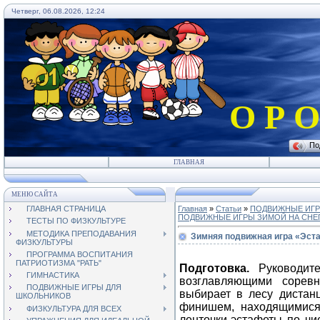
Четверг, 06.08.2026, 12:24
О Р О
По
ГЛАВНАЯ
МЕНЮ САЙТА
ГЛАВНАЯ СТРАНИЦА
Главная
»
Статьи
»
ПОДВИЖНЫЕ ИГР
ПОДВИЖНЫЕ ИГРЫ ЗИМОЙ НА СНЕ
ТЕСТЫ ПО ФИЗКУЛЬТУРЕ
МЕТОДИКА ПРЕПОДАВАНИЯ
Зимняя подвижная игра «Эст
ФИЗКУЛЬТУРЫ
ПРОГРАММА ВОСПИТАНИЯ
ПАТРИОТИЗМА "РАТЬ"
Подготовка.
Руководит
ГИМНАСТИКА
возглав­ляющими сорев
ПОДВИЖНЫЕ ИГРЫ ДЛЯ
выбирает в лесу дистан
ШКОЛЬНИКОВ
финишем, находящими­ся
ФИЗКУЛЬТУРА ДЛЯ ВСЕХ
ленточки-эстафеты по чи