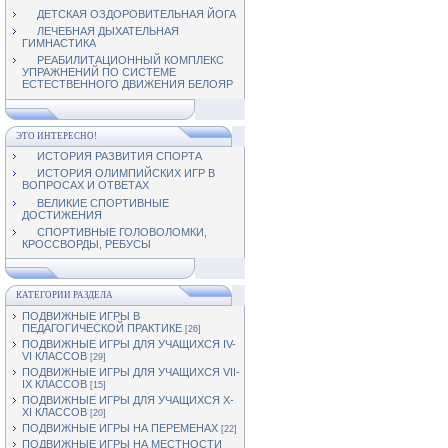
ДЕТСКАЯ ОЗДОРОВИТЕЛЬНАЯ ЙОГА
ЛЕЧЕБНАЯ ДЫХАТЕЛЬНАЯ
ГИМНАСТИКА
РЕАБИЛИТАЦИОННЫЙ КОМПЛЕКС
УПРАЖНЕНИЙ ПО СИСТЕМЕ
ЕСТЕСТВЕННОГО ДВИЖЕНИЯ БЕЛОЯР
ЭТО ИНТЕРЕСНО!
ИСТОРИЯ РАЗВИТИЯ СПОРТА
ИСТОРИЯ ОЛИМПИЙСКИХ ИГР В
ВОПРОСАХ И ОТВЕТАХ
ВЕЛИКИЕ СПОРТИВНЫЕ
ДОСТИЖЕНИЯ
СПОРТИВНЫЕ ГОЛОВОЛОМКИ,
КРОССВОРДЫ, РЕБУСЫ
КАТЕГОРИИ РАЗДЕЛА
ПОДВИЖНЫЕ ИГРЫ В
ПЕДАГОГИЧЕСКОЙ ПРАКТИКЕ
[26]
ПОДВИЖНЫЕ ИГРЫ ДЛЯ УЧАЩИХСЯ IV-
VI КЛАССОВ
[29]
ПОДВИЖНЫЕ ИГРЫ ДЛЯ УЧАЩИХСЯ VII-
IX КЛАССОВ
[15]
ПОДВИЖНЫЕ ИГРЫ ДЛЯ УЧАЩИХСЯ Х-
ХI КЛАССОВ
[20]
ПОДВИЖНЫЕ ИГРЫ НА ПЕРЕМЕНАХ
[22]
ПОДВИЖНЫЕ ИГРЫ НА МЕСТНОСТИ