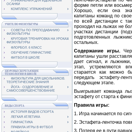
УПРАЖНЕНИЯ ДЛЯ ИДЕАЛЬНОЙ
ОСАНКИ
форме петли или восьмер
КОМПЛЕКС УПРАЖНЕНИЙ
Хорошо, если она знак
капитаны команд по свое
по всей дистанции с та
УЧИТЕЛЮ ФИЗКУЛЬТУРЫ
проходил на лыжах не бо
СОВЕТЫ ПО ПРЕПОДАВАНИЮ
участках дистанции (под
ФИЗКУЛЬТУРЫ
подготовленных лыжнико
КРУГОВАЯ ТРЕНИРОВКА НА УРОКАХ
остальных.
ФИЗКУЛЬТУРЫ
ФЛОРБОЛ. 6 КЛАСС
Содержание игры.
Чер
ОБУЧЕНИЕ ГИМНАСТИКЕ
капитаны ушли расставлят
ФИТБОЛ В ШКОЛЕ
дает сигнал, и лыжники
этап, устремля­ются в
ЗДОРОВЬЕСБЕРЕГАЮЩИЕ
старается как можно б
ТЕХНОЛОГИИ В ШКОЛЕ
передать эстафету-лен
ФИЗКУЛЬТУРА ДЛЯ ШКОЛЬНИКОВ.
ТЕОРЕТИЧЕСКИЕ ЗНАНИЯ
следующем этапе.
ЙОГА - ОЗДОРОВЛЕНИЕ И
Выигрывает команда лыж
САМОСОВЕРШЕНСТВОВАНИЕ
эстафету от старта к фини
Правила игры:
ВИДЫ СПОРТА
ИСТОРИЯ ВИДОВ СПОРТА
1. Игра начинается по сиг
ЛЕГКАЯ АТЛЕТИКА
2. Эстафета-ленточка пов
ГИМНАСТИКА
ПРАВИЛА ИГРЫ В ФУТБОЛ
3. Потеря ее в пути равн