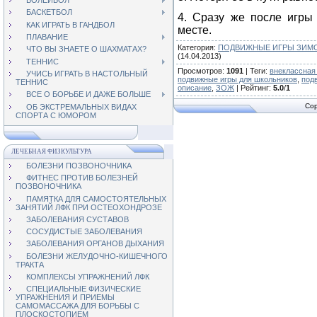
ВОЛЕЙБОЛ
БАСКЕТБОЛ
4. Сразу же после игры 
КАК ИГРАТЬ В ГАНДБОЛ
месте.
ПЛАВАНИЕ
Категория
:
ПОДВИЖНЫЕ ИГРЫ ЗИМО
ЧТО ВЫ ЗНАЕТЕ О ШАХМАТАХ?
(14.04.2013)
ТЕННИС
Просмотров
:
1091
|
Теги
:
внеклассная
УЧИСЬ ИГРАТЬ В НАСТОЛЬНЫЙ
подвижные игры для школьников
,
под
ТЕННИС
описание
,
ЗОЖ
|
Рейтинг
:
5.0
/
1
ВСЕ О БОРЬБЕ И ДАЖЕ БОЛЬШЕ
Cop
ОБ ЭКСТРЕМАЛЬНЫХ ВИДАХ
СПОРТА С ЮМОРОМ
ЛЕЧЕБНАЯ ФИЗКУЛЬТУРА
БОЛЕЗНИ ПОЗВОНОЧНИКА
ФИТНЕС ПРОТИВ БОЛЕЗНЕЙ
ПОЗВОНОЧНИКА
ПАМЯТКА ДЛЯ САМОСТОЯТЕЛЬНЫХ
ЗАНЯТИЙ ЛФК ПРИ ОСТЕОХОНДРОЗЕ
ЗАБОЛЕВАНИЯ СУСТАВОВ
СОСУДИСТЫЕ ЗАБОЛЕВАНИЯ
ЗАБОЛЕВАНИЯ ОРГАНОВ ДЫХАНИЯ
БОЛЕЗНИ ЖЕЛУДОЧНО-КИШЕЧНОГО
ТРАКТА
КОМПЛЕКСЫ УПРАЖНЕНИЙ ЛФК
СПЕЦИАЛЬНЫЕ ФИЗИЧЕСКИЕ
УПРАЖНЕНИЯ И ПРИЕМЫ
САМОМАССАЖА ДЛЯ БОРЬБЫ С
ПЛОСКОСТОПИЕМ